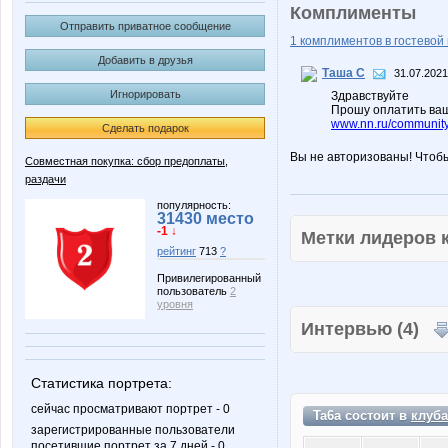
Комплименты
Отправить приватное сообщение
1 комплиментов в гостевой 
Добавить в друзья
Таша С
31.07.2021
Игнорировать
Здравствуйте
Прошу оплатить ваш
www.nn.ru/community
Сделать подарок
Вы не авторизованы! Чтоб
Совместная покупка: сбор предоплаты,
раздачи
популярность:
31430 место
-1 ↓
Метки лидеров
рейтинг
713
?
Привилегированный
пользователь
2
уровня
Интервью (4)
Статистика портрета:
сейчас просматривают портрет - 0
Ta6a состоит в
клуба
зарегистрированные пользователи
посетившие портрет за 7 дней - 0