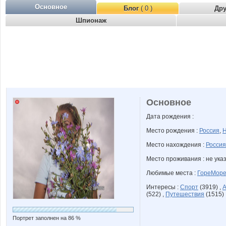
Основное
Блог
( 0 )
Др
Шпионаж
Основное
Дата рождения :
Место рождения :
Россия
,
Н
Место нахождения :
Россия
Место проживания : не ука
Любимые места :
ГореМор
Интересы :
Спорт
(3919) ,
А
(522) ,
Путешествия
(1515) 
Портрет заполнен на 86 %